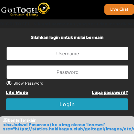
Live Chat
OGEL , Nikmati permainan yang seru dan menarik serta r
Silahkan login untuk mulai bermain
Show Password
Lite Mode
Lupa password?
Login
Berita Terakhir
<b>Jadwal Pasaran</b> <img class="lnnews"
src="https://statics.hokibagus.club/goltogel/images/