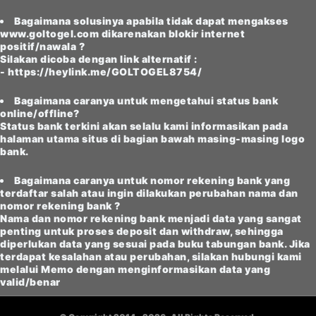
Bagaimana solusinya apabila tidak dapat mengakses
www.goltogel.com dikarenakan blokir internet
positif/nawala ?
Silakan dicoba dengan link alternatif :
- https://heylink.me/GOLTOGEL8754/
Bagaimana caranya untuk mengetahui status bank
online/offline?
Status bank terkini akan selalu kami informasikan pada
halaman utama situs di bagian bawah masing-masing logo
bank.
Bagaimana caranya untuk nomor rekening bank yang
terdaftar salah atau ingin dilakukan perubahan nama dan
nomor rekening bank ?
Nama dan nomor rekening bank menjadi data yang sangat
penting untuk proses deposit dan withdraw, sehingga
diperlukan data yang sesuai pada buku tabungan bank. Jika
terdapat kesalahan atau perubahan, silakan hubungi kami
melalui Memo dengan menginformasikan data yang
valid/benar